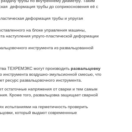
т раздачу трубы по внутреннему диаметру. Таким
ская деформация трубы до соприкосновения её с
пластическая деформация трубы и упругая
ыставленного на блоке управления машины,
нта наступления упруго-пластической деформации
вальцовочного инструмента из развальцованной
ства ТЕХРЕМЭКС могут производить
развальцовку
 инструмента воздушно-эмульсионной смесью, что
ет ресурс развальцовочного инструмента.
т остаточные напряжения от сварки и тем самым
ния. Кроме того, развальцовка защищает сварной
ях испытаниями на герметичность проверить
льцовки, который выдают современнные