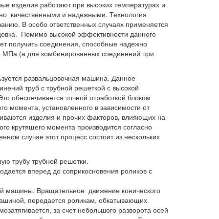
ные изделия работают при высоких температурах и
но качественными и надежными. Технология
анию. В особо ответственных случаях применяется
ьцовка. Помимо высокой эффективности данного
ет получить соединения, способные надежно
,4 МПа (а для комбинированных соединений при
ьзуется развальцовочная машина. Данное
инений труб с трубной решеткой с высокой
Это обеспечивается точной отработкой блоком
о момента, установленного в зависимости от
ливаются изделия и прочих факторов, влияющих на
ого крутящего момента производится согласно
нном случае этот процесс состоит из нескольких
ую трубу трубной решетки.
одается вперед до соприкосновения роликов с
ой машины. Вращательное движение конического
машиной, передается роликам, обкатывающих
мозатягивается, за счет небольшого разворота осей