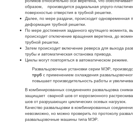
роликов относительно оси веретена, что обеспечивае
образом, производится радиальная упруго-пластиче
поверхностью отверстия в трубной решетке.
Далее, по мере раздачи, происходит одновременная 
деформация трубной решетки.
По мере достижения заданного крутящего момента, в
происходит отключение вращения веретена, до моме
трубной решетки.
Затем происходит включение реверса для выхода раз
трубы и автоматическая остановка привода.
Циклы могут повторяться в автоматическом режиме.
Развальцовочные установки серии МЭР, производ
труб
с применением охлаждения развальцовочного
повышает производительность работы и увеличива
В комбинированных соединениях развальцовка снимае
защищает сварной шов от коррозионного растрескива
шов от разрушающих циклических осевых нагрузок.
Качество развальцовки в комбинированных соединени
невозможно, но можно проверить по протоколу разва
развальцовочные машины типа МЭР.