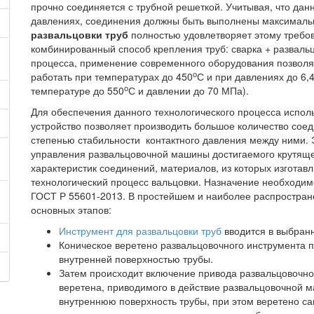
прочно соединяется с трубной решеткой. Учитывая, что дан
давлениях, соединения должны быть выполнены максималь
развальцовки труб
полностью удовлетворяет этому требов
комбинированный способ крепления труб: сварка + развал
процесса, применение современного оборудования позволя
о
работать при температурах до 450
С и при давлениях до 6
о
температуре до 550
С и давлении до 70 МПа).
Для обеспечения данного технологического процесса испол
устройство позволяет производить большое количество соед
степенью стабильности контактного давления между ними. 
управления развальцовочной машины достигаемого крутящег
характеристик соединений, материалов, из которых изготав
технологический процесс вальцовки. Назначение необходим
ГОСТ Р 55601-2013. В простейшем и наиболее распростране
основных этапов:
Инструмент для развальцовки труб
вводится в выбранн
Коническое веретено развальцовочного инструмента п
внутренней поверхностью трубы.
Затем происходит включение привода развальцовочн
веретена, приводимого в действие развальцовочной 
внутреннюю поверхность трубы, при этом веретено са