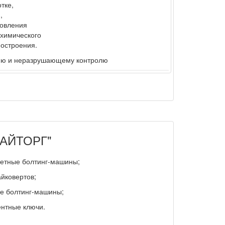
тке,
,
товления
 химического
остроения.
нию и неразрушающему контролю
ХАЙТОРГ"
сетные болтинг-машины;
йковертов;
е болтинг-машины;
нтные ключи.