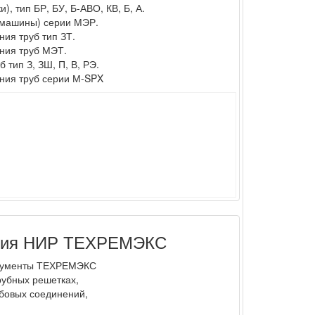
, тип БР, БУ, Б-АВО, КВ, Б, А.
(машины) серии МЭР.
ия труб тип ЗТ.
ания труб МЭТ.
 тип З, ЗШ, П, В, РЭ.
ения труб серии М-SPX
ения НИР ТЕХРЕМЭКС
окументы ТЕХРЕМЭКС
рубных решетках,
ьбовых соединений,